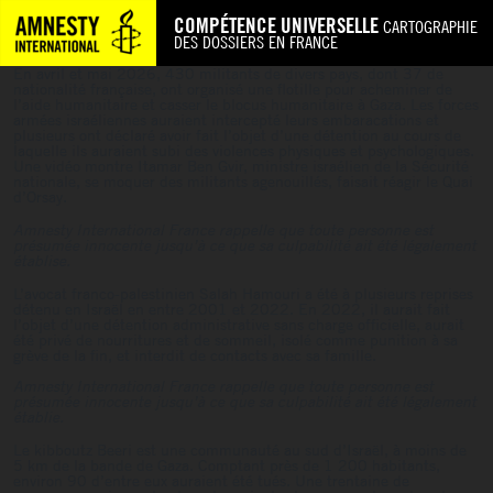
COMPÉTENCE UNIVERSELLE
CARTOGRAPHIE
DES DOSSIERS EN FRANCE
En avril et mai 2026, 430 militants de divers pays, dont 37 de
nationalité française, ont organisé une flotille pour acheminer de
l’aide humanitaire et casser le blocus humanitaire à Gaza. Les forces
armées israéliennes auraient intercepté leurs embaracations et
plusieurs ont déclaré avoir fait l’objet d’une détention au cours de
laquelle ils auraient subi des violences physiques et psychologiques.
Une vidéo montre Itamar Ben Gvir, ministre israélien de la Sécurité
nationale, se moquer des militants agenouillés, faisait réagir le Quai
d’Orsay.
Amnesty International France rappelle que toute personne est
présumée innocente jusqu’à ce que sa culpabilité ait été légalement
établise.
L’avocat franco-palestinien Salah Hamouri a été à plusieurs reprises
détenu en Israël en entre 2001 et 2022. En 2022, il aurait fait
l’objet d’une détention administrative sans charge officielle, aurait
été privé de nourritures et de sommeil, isolé comme punition à sa
grève de la fin, et interdit de contacts avec sa famille.
Amnesty International France rappelle que toute personne est
présumée innocente jusqu’à ce que sa culpabilité ait été légalement
établie.
Le kibboutz Beeri est une communauté au sud d’Israël, à moins de
5 km de la bande de Gaza. Comptant près de 1 200 habitants,
environ 90 d’entre eux auraient été tués. Une trentaine de