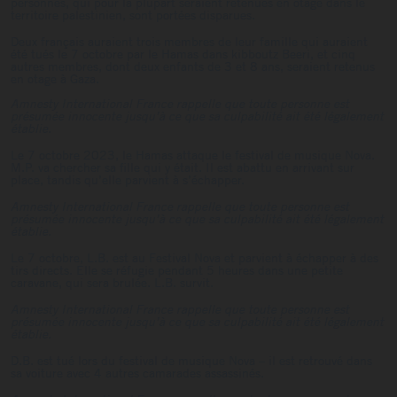
personnes, qui pour la plupart seraient retenues en otage dans le
territoire palestinien, sont portées disparues.
Deux français auraient trois membres de leur famille qui auraient
été tués le 7 octobre par le Hamas dans kibboutz Beeri, et cinq
autres membres, dont deux enfants de 3 et 8 ans, seraient retenus
en otage à Gaza.
Amnesty International France rappelle que toute personne est
présumée innocente jusqu’à ce que sa culpabilité ait été légalement
établie.
Le 7 octobre 2023, le Hamas attaque le festival de musique Nova.
M.P. va chercher sa fille qui y était. Il est abattu en arrivant sur
place, tandis qu’elle parvient à s’échapper.
Amnesty International France rappelle que toute personne est
présumée innocente jusqu’à ce que sa culpabilité ait été légalement
établie.
Le 7 octobre, L.B. est au Festival Nova et parvient à échapper à des
tirs directs. Elle se réfugie pendant 5 heures dans une petite
caravane, qui sera brulée. L.B. survit.
Amnesty International France rappelle que toute personne est
présumée innocente jusqu’à ce que sa culpabilité ait été légalement
établie.
D.B. est tué lors du festival de musique Nova – il est retrouvé dans
sa voiture avec 4 autres camarades assassinés.