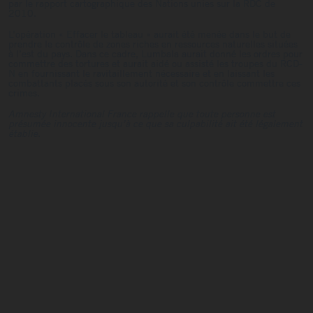
par le rapport cartographique des Nations unies sur la RDC de
2010.
L’opération « Effacer le tableau » aurait été menée dans le but de
prendre le contrôle de zones riches en ressources naturelles situées
à l’est du pays. Dans ce cadre, Lumbala aurait donné les ordres pour
commettre des tortures et aurait aidé ou assisté les troupes du RCD-
N en fournissant le ravitaillement nécessaire et en laissant les
combattants placés sous son autorité et son contrôle commettre ces
crimes.
Amnesty International France rappelle que toute personne est
présumée innocente jusqu’à ce que sa culpabilité ait été légalement
établie.