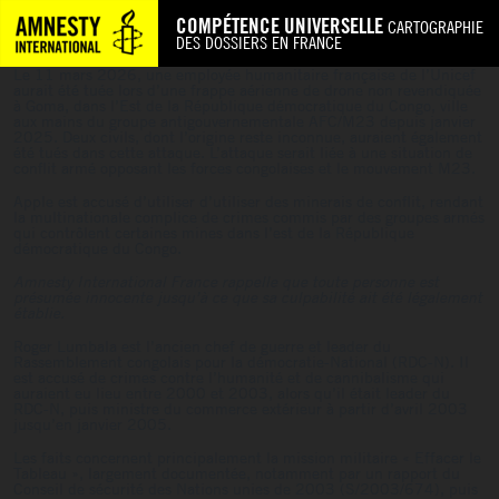
COMPÉTENCE UNIVERSELLE
CARTOGRAPHIE
DES DOSSIERS EN FRANCE
Le 11 mars 2026, une employée humanitaire française de l’Unicef
aurait été tuée lors d’une frappe aérienne de drone non revendiquée
à Goma, dans l’Est de la République démocratique du Congo, ville
aux mains du groupe antigouvernementale AFC/M23 depuis janvier
2025. Deux civils, dont l’origine reste inconnue, auraient également
été tués dans cette attaque. L’attaque serait liée à une situation de
conflit armé opposant les forces congolaises et le mouvement M23.
Apple est accusé d’utiliser d’utiliser des minerais de conflit, rendant
la multinationale complice de crimes commis par des groupes armés
qui contrôlent certaines mines dans l’est de la République
démocratique du Congo.
Amnesty International France rappelle que toute personne est
présumée innocente jusqu’à ce que sa culpabilité ait été légalement
établie.
Roger Lumbala est l’ancien chef de guerre et leader du
Rassemblement congolais pour la démocratie-National (RDC-N). Il
est accusé de crimes contre l’humanité et de cannibalisme qui
auraient eu lieu entre 2000 et 2003, alors qu’il était leader du
RDC-N, puis ministre du commerce extérieur à partir d’avril 2003
jusqu’en janvier 2005.
Les faits concernent principalement la mission militaire « Effacer le
Tableau », largement documentée, notamment par un rapport du
Conseil de sécurité des Nations unies de 2003 (S/2003/674), puis