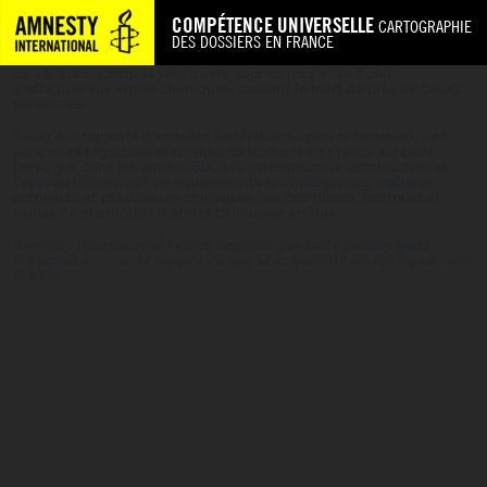
COMPÉTENCE UNIVERSELLE
CARTOGRAPHIE
DES DOSSIERS EN FRANCE
Le 16 mars 1988, la ville de Halabja en Iraq a fait l’objet
d’attaques aux armes chimiques, causant la mort de près de 5000
personnes.
Selon des rapports d’enquête des Nations unies notamment, des
personnes physiques et morales se trouvant en France auraient
participé, dans les années 80, à la conception, la construction et
l’approvisionnement en équipements technologiques, matières
premières et précurseurs chimiques des complexes, centrales et
usines de production d’armes chimiques en Irak.
Amnesty International France rappelle que toute personne est
présumée innocente jusqu’à ce que sa culpabilité ait été légalement
établie.