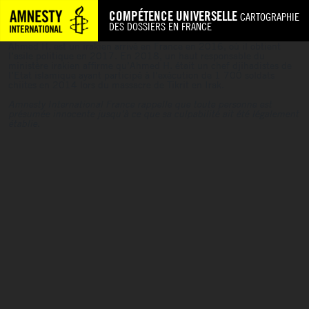
COMPÉTENCE UNIVERSELLE
CARTOGRAPHIE
DES DOSSIERS EN FRANCE
Ahmed H. est un irakien arrivé en France en 2016, où il obtient
l’asile politique en 2017. En 2018, un haut responsable du
ministère irakien affirme qu’Ahmed H. était un chef djihadistes de
l’Etat islamique ayant participé à l’exécution de 1 700 soldats
chiites en 2014 lors du massacre de Tikrit en Irak.
Amnesty International France rappelle que toute personne est
présumée innocente jusqu’à ce que sa culpabilité ait été légalement
établie.