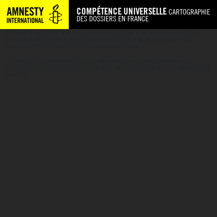
COMPÉTENCE UNIVERSELLE
CARTOGRAPHIE
DES DOSSIERS EN FRANCE
Donald Rumsfeld, ancien Secrétaire d’Etat à la Défense des Etats-
Unis, aurait ordonné et accepté le recours à la torture dans les
prisons d’Abu Ghraib et de Guantanamo Bay.
Amnesty International France rappelle que toute personne est
présumée innocente jusqu’à ce que sa culpabilité ait été légalement
établie.