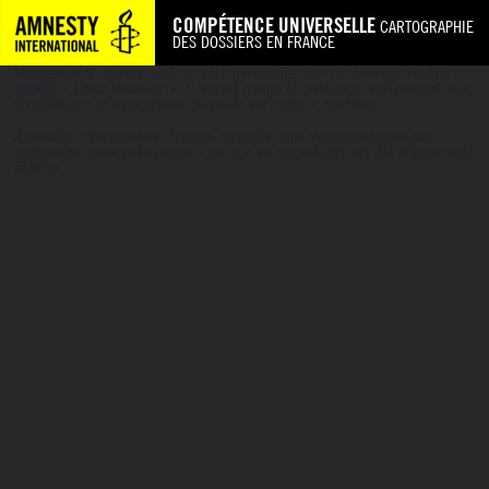
COMPÉTENCE UNIVERSELLE
CARTOGRAPHIE
DES DOSSIERS EN FRANCE
Madjaliwa S. aurait joué un rôle particulier sur un barrage routier
appelé « Chez Premier ». Il aurait dirigé et participé activement aux
arrestations et exécutions de civils sur cette « barrière ».
Amnesty International France rappelle que toute personne est
présumée innocente jusqu’à ce que sa culpabilité ait été légalement
établie.