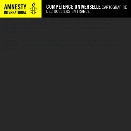
COMPÉTENCE UNIVERSELLE
CARTOGRAPHIE
DES DOSSIERS EN FRANCE
Marcel B. est un ancien lieutenant-colonel de l’armée rwandaise. De
mi-avril à juillet 1994, il était commandant des opérations
militaires dans le secteur de Ruhengeri, et aurait participé au
génocide des Tutsis.
Amnesty International France rappelle que toute personne est
présumée innocente jusqu’à ce que sa culpabilité ait été légalement
établie.