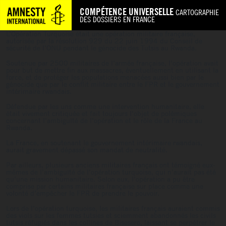
COMPÉTENCE UNIVERSELLE
CARTOGRAPHIE
DES DOSSIERS EN FRANCE
L’Opération Turquoise était une opération militaire française,
autorisée par la résolution 929 du 22 juin 1994 du Conseil de
sécurité de l’ONU pendant le génocide des Tutsis au Rwanda.
Soutenue par 2500 militaires de l’armée française, l’opération avait
pour but de mettre fin aux massacres, éventuellement en utilisant la
force, et de protéger les populations menacées aussi bien par le
génocide que par le conflit militaire entre le FPR et le gouvernement
intérimaire rwandais.
Défendue par les uns comme une intervention humanitaire, elle
était vivement critiquée et fait toujours l’objet de polémiques
concernant l’ambiguïté de l’opération et le rôle de la France au
Rwanda.
La France, en soutenant le gouvernement intérimaire rwandais,
aurait gravement dépassé son mandat de neutralité.
Par ailleurs, plusieurs anciens militaires français ont témoigné eux-
mêmes de l’ambiguïté de l’opération turquoise, qui n’aurait pas été
qu’une mission humanitaire. Selon eux, l’opération a pu être
comprise par certains militaires française sur place comme une
volonté d’empêcher le FPR de prendre le pouvoir.
Lors de l’opération turquoise, les militaires français auraient commis
des viols sur les femmes tutsies et sciemment abandonnés les civils
tutsis réfugiés dans les collines de Bisesero, laissant se perpétrer le