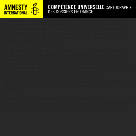
COMPÉTENCE UNIVERSELLE
CARTOGRAPHIE
DES DOSSIERS EN FRANCE
Paul B. était gendarme jusqu’en 1984, commandant le Groupe
d’intervention de la Gendarmerie nationale (GIGN) pendant deux
ans, avant de participer à la création de la cellule antiterroriste de
l’Élysée sous le premier septennat de François Mitterrand. Jeune
retraité militaire, il fonde ensuite plusieurs entreprises dans le
domaine de la sécurité privée.
Le 28 mai 1994, au plus fort des massacres de masse, il aurait
signé un contrat d’armement entre sa société de sécurité et le
gouvernement intérimaire rwandais, alors qu’un embargo sur les
armes avait été imposé par l’ONU. Le contrat prévoit la livraison
d’une grande quantité de munitions, d’obus, mortiers, et grenades,
pour un montant total de 3,13 millions de dollars.
Seul un accompte de 1,2 million aurait été versé, et le contrat non
exécuté. L’opération Turquoise, déclenchée en juin par Paris, l’en a
empêché.
Amnesty International France rappelle que toute personne est
présumée innocente jusqu’à ce que sa culpabilité ait été légalement
établie.