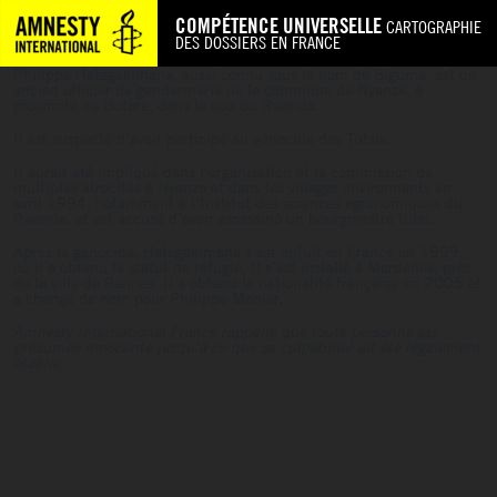
COMPÉTENCE UNIVERSELLE
CARTOGRAPHIE
DES DOSSIERS EN FRANCE
Philippe Hategekimana, aussi connu sous le nom de Biguma, est un
ancien officier de gendarmerie de la commune de Nyanza, à
proximité de Butare, dans le sud du Rwanda.
Il est suspecté d’avoir participé au génocide des Tutsis.
Il aurait été impliqué dans l’organisation et la commission de
multiples atrocités à Nyanza et dans les villages environnants en
avril 1994, notamment à l’Institut des sciences agronomiques du
Rwanda, et est accusé d’avoir assassiné un bourgmestre tutsi.
Après le génocide, Hategekimana s’est enfuit en France en 1999,
où il a obtenu le statut de réfugié. Il s’est installé à Mordelles, près
de la ville de Rennes. Il a obtenu la nationalité française en 2005 et
a changé de nom pour Philippe Manier.
Amnesty International France rappelle que toute personne est
présumée innocente jusqu’à ce que sa culpabilité ait été légalement
établie.